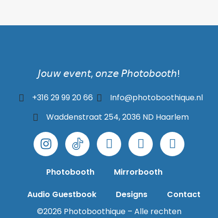
𝘑𝘰𝘶𝘸 𝘦𝘷𝘦𝘯𝘵, 𝘰𝘯𝘻𝘦 𝘗𝘩𝘰𝘵𝘰𝘣𝘰𝘰𝘵𝘩!
+316 29 99 20 66
Info@photoboothique.nl
Waddenstraat 254, 2036 ND Haarlem
Photobooth
Mirrorbooth
Audio Guestbook
Designs
Contact
©2026 Photoboothique – Alle rechten